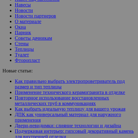
Навесы
Новости
Новости партнеров
О материале
Окна
Парник
Советы дачникам
Стены
Теплицы
Туалет
Фторопласт
Новые статьи:
Как правильно выбрать электропроветриватель под
размер и тип теплицы
Применение технического керамогранита в отделке
Повторное использование восстановленных
металлических труб в коммуникациях
Как выбрать идеальную теплицу для вашего урожая
ДПК как универсальный материал для наружного
применения
Двери-невидимки: слияние технологии и дизайна
Подчеркивая интерьер: гипсовый декоративный камень
для внутренней отделки