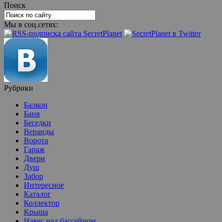
Поиск
Мы в соц.сетях:
Рубрики
Балкон
Баня
Беседки
Веранды
Ворота
Гараж
Двери
Душ
Забор
Интересное
Каталог
Коллектор
Крыша
Навес над бассейном