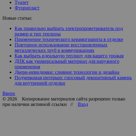
Туалет
Фторопласт
Новые статьи:
Как правильно выбрать электропроветриватель под
размер и тип теплицы
Применение технического керамогранита в отделке
Повторное использование восстановленных
металлических труб в коммуникациях
Как выбрать идеальную теплицу для вашего урожая
ДПК как универсальный материал для наружного
применения
Двери-невидимки: слияние технологии и дизайна
Подчеркивая интерьер: гипсовый декоративный камень
для внутренней отделки
Вверх
© 2026 Копирование материалов сайта разрешено только
при наличии активной ссылки //
Вход