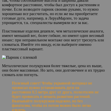
так, чтобы соотношение высоты и ширины давали
комфортное расстояние, чтобы был доступ к растениям и
почве. Если возводите парник своими руками, то нужно
хорошенько все рассчитать, но если же вы приобретаете
готовые дуги, например, в ЛеруаМарлен, то задача
упрощается, т.к. специалисты вымеряли все за вас.
Пластиковые изделия дешевле, чем металлические аналоги,
имеют меньший вес, более гибкие, но имеют один весомый
нюанс: при неправильном монтаже они могут треснуть или
сломаться. Имейте это ввиду, если выберите именно
пластмассовый вариант.
Металлические полукружия более тяжелые, цена их выше,
они более массивные. Но зато, они долговечнее и их трудно
сломать или погнуть.
Полезный совет! Чтобы укрывной материал не
провисал нужно устанавливать дуги на
расстоянии 0,5 метра друг от друга, полиэтилен не
будет провисать и мешать развитию растений.
Вкапывайте полукружия надежно, но без
фанатизма, чтобы их потом можно было легко
извлечь.