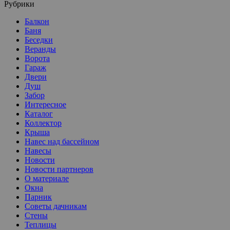
Рубрики
Балкон
Баня
Беседки
Веранды
Ворота
Гараж
Двери
Душ
Забор
Интересное
Каталог
Коллектор
Крыша
Навес над бассейном
Навесы
Новости
Новости партнеров
О материале
Окна
Парник
Советы дачникам
Стены
Теплицы