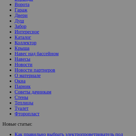
Ворота
Гараж
Двери
Душ
Забор
Интересное
Каталог
Коллектор
Крыша
Навес над бассейном
Навесы
Новости
Новости партнеров
О материале
Окна
Парник
Советы дачникам
Стены
Теплицы
Туалет
Фторопласт
Новые статьи:
Как правильно выбрать электропроветриватель под