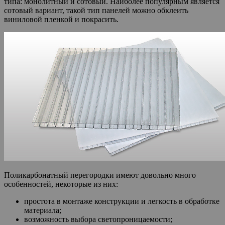
типа: монолитный и сотовый. Наиболее популярным является
сотовый вариант, такой тип панелей можно обклеить
виниловой пленкой и покрасить.
Поликарбонатный перегородки имеют довольно много
особенностей, некоторые из них:
простота в монтаже конструкции и легкость в обработке
материала;
возможность выбора светопроницаемости;