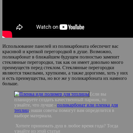
Использование панелей из поликарбоната обеспечит вас
красивой и крепкой перегородкой в душе. Возможно,
поликарбонат в ближайшем будущем полностью заменит
стеклянные перегородки, так как он имеет довольно много
преимуществ перед стеклом. Стеклянные перегородки
являются тяжелыми, хрупкими, а также дорогими, хоть у них
и есть преимущества, но все же у поликарбоната их намного
больше.
Если вы
планируете создать качественный парник, то
узнайте, что лучше -
поликарбонат или пленка для
теплиц
, наши советы помогут вам определится в
выборе материала.
Хотите принимать душ в любое время года? Тогда
узнайте из этой статьи