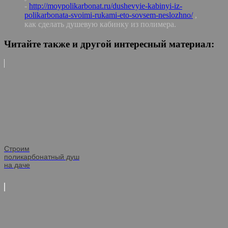
-
http://moypolikarbonat.ru/dushevyie-kabinyi-iz-
polikarbonata-svoimi-rukami-eto-sovsem-neslozhno/
,
как сделать душевую кабинку из полимера.
Читайте также и другой интересный материал:
Строим
поликарбонатный душ
на даче