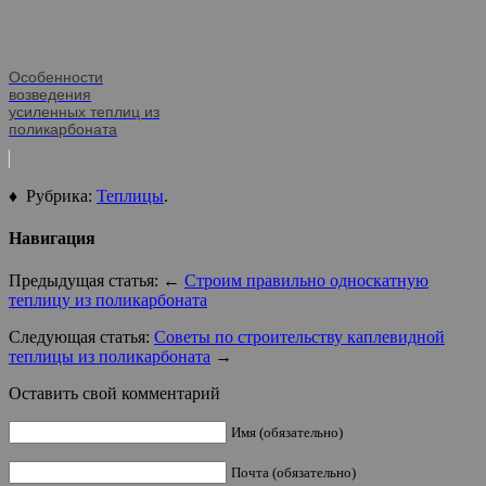
Особенности
возведения
усиленных теплиц из
поликарбоната
♦ Рубрика:
Теплицы
.
Навигация
Предыдущая статья: ←
Строим правильно односкатную
теплицу из поликарбоната
Следующая статья:
Советы по строительству каплевидной
теплицы из поликарбоната
→
Оставить свой комментарий
Имя (обязательно)
Почта (обязательно)