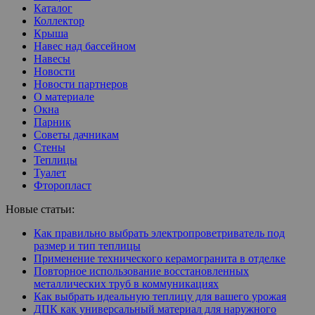
Каталог
Коллектор
Крыша
Навес над бассейном
Навесы
Новости
Новости партнеров
О материале
Окна
Парник
Советы дачникам
Стены
Теплицы
Туалет
Фторопласт
Новые статьи:
Как правильно выбрать электропроветриватель под
размер и тип теплицы
Применение технического керамогранита в отделке
Повторное использование восстановленных
металлических труб в коммуникациях
Как выбрать идеальную теплицу для вашего урожая
ДПК как универсальный материал для наружного