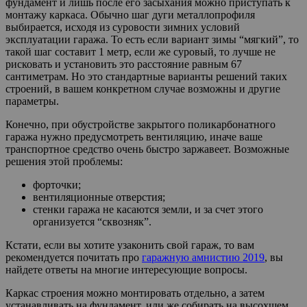
фундамент и лишь после его засыхания можно приступать к
монтажу каркаса. Обычно шаг дуги металлопрофиля
выбирается, исходя из суровости зимних условий
эксплуатации гаража. То есть если вариант зимы “мягкий”, то
такой шаг составит 1 метр, если же суровый, то лучше не
рисковать и установить это расстояние равным 67
сантиметрам. Но это стандартные варианты решений таких
строений, в вашем конкретном случае возможны и другие
параметры.
Конечно, при обустройстве закрытого поликарбонатного
гаража нужно предусмотреть вентиляцию, иначе ваше
транспортное средство очень быстро заржавеет. Возможные
решения этой проблемы:
форточки;
вентиляционные отверстия;
стенки гаража не касаются земли, и за счет этого
организуется “сквозняк”.
Кстати, если вы хотите узаконить свой гараж, то вам
рекомендуется почитать про
гаражную амнистию 2019
, вы
найдете ответы на многие интересующие вопросы.
Каркас строения можно монтировать отдельно, а затем
устанавливать на фундамент, или же собирать на высохшем