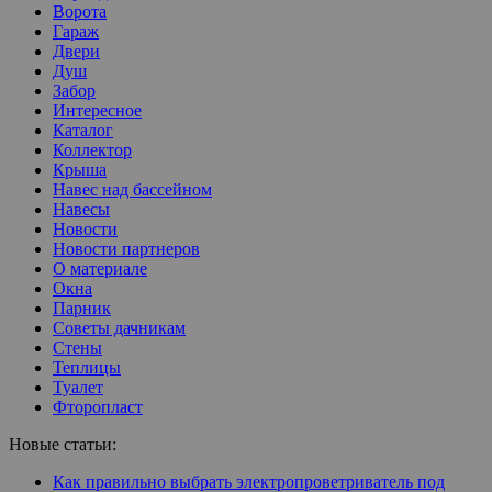
Ворота
Гараж
Двери
Душ
Забор
Интересное
Каталог
Коллектор
Крыша
Навес над бассейном
Навесы
Новости
Новости партнеров
О материале
Окна
Парник
Советы дачникам
Стены
Теплицы
Туалет
Фторопласт
Новые статьи:
Как правильно выбрать электропроветриватель под