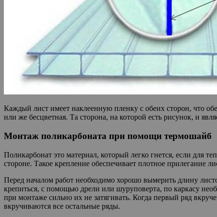
Каждый лист имеет наклеенную пленку с обеих сторон, что обе
или же бесцветная. Та сторона, на которой есть рисунок, и яв
Монтаж поликарбоната при помощи термошайб
Поликарбонат это материал, который легко гнется, если для т
стороне. Такое крепление обеспечивает плотное прилегание лис
Перед началом работ необходимо хорошо вымерить длину листо
крепиться, с помощью дрели или шуруповерта, по каркасу необ
при монтаже сильно их не затягивать. Когда первый ряд вкруч
вкручиваются все остальные ряды.