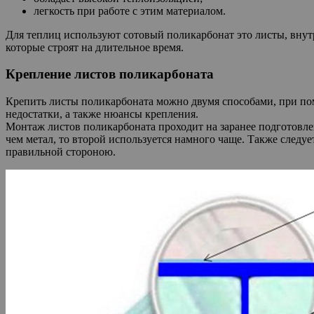
легкость при работе с этим материалом.
Для теплиц используют сотовый поликарбонат это листы, внутр
которые строят на длительное время.
Крепление листов поликарбоната
Крепить листы поликарбоната можно двумя способами, при по
недостатки, а также нюансы крепления.
Монтаж листов поликарбоната проходит на заранее подготовлен
чем метал, то второй используется намного чаще. Также следуе
правильной стороною.