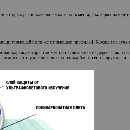
и которых расположены соты, то есть места, в которых находить
мощи термошайб или же с помощью профилей. Каждый из этих ва
ный каркас, который может быть сделан как из дерева, так и из
т помнить, что у каждого листа поликарбоната есть наружная и 