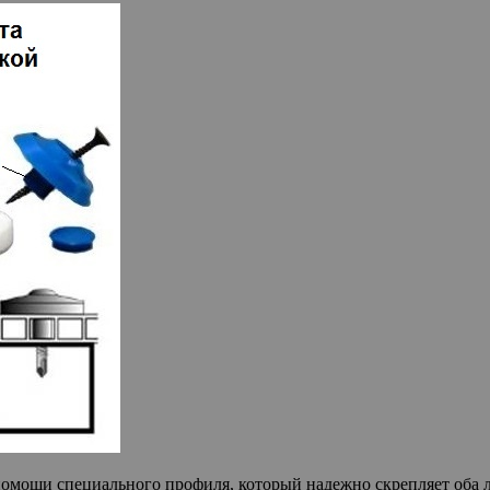
омощи специального профиля, который надежно скрепляет оба л