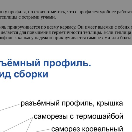
ку профиля, но стоит отметить, что с профилем удобнее работа
 теплицы с острыми углами.
 прикручивается по всему каркасу. Он имеет выемки с обеих ст
о делается для повышения герметичности теплицы. Если теплица 
рофиль к каркасу надежно прикручивается саморезами или болта