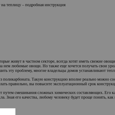
на теплицу – подробная инструкция
орые живут в частном секторе, всегда хотят иметь свежие овощи
 на нем любимые овощи. Но также еще хочется получать свои уро
ить эту проблему, многие владельцы домов устанавливают тепл
 поликарбоната. Такую конструкцию вполне реально можно соор
елать правильно, вы повысите эксплуатационный срок конструкц
ют путем смешивания сложных химических составляющих. Его ка
а. Зная его качества, любому человеку будет проще понять, как