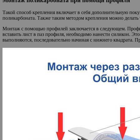
Монтаж поликарбоната при помощи профиля
Такой способ крепления включает в себя дополнительную покуп
поликарбоната. Также таким методом крепления можно делать
Монтаж с помощью профилей заключается в следующем. Профиль
вставить лист в паз профиля, необходимо нанести силикон. Эт
выполняются, последовательно начиная с нижнего квадрата. П