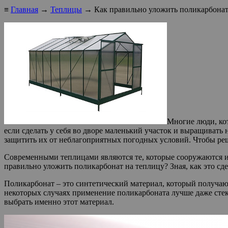
≡
Главная
→
Теплицы
→ Как правильно уложить поликарбонат 
Многие люди, кот
если сделать у себя во дворе маленький участок и выращивать
защитить их от неблагоприятных погодных условий. Чтобы реш
Современными теплицами являются те, которые сооружаются из
правильно уложить поликарбонат на теплицу? Зная, как это сд
Поликарбонат – это синтетический материал, который получа
некоторых случаях применение поликарбоната лучше даже стекл
выбрать именно этот материал.