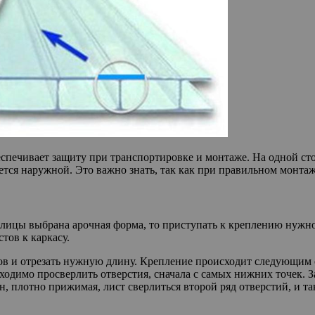
спечивает защиту при транспортировке и монтаже. На одной стор
ляется наружной. Это важно знать, так как при правильном монт
еплицы выбрана арочная форма, то приступать к креплению нужно
тов к каркасу.
в и отрезать нужную длину. Крепление происходит следующим об
ходимо просверлить отверстия, сначала с самых нижних точек. 
ен, плотно прижимая, лист сверлиться второй ряд отверстий, и 