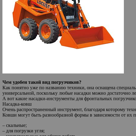
Чем удобен такой вид погрузчиков?
Как понятно уже по названию техники, она оснащена специаль
универсальной, поскольку любые насадки можно достаточно ле
А вот какие насадки-инструменты для фронтальных погрузчико
Насадка-ковш
Очень распространенный инструмент, благодаря которому техн
Ковши могут быть разнообразной формы в зависимости от их п
– скальные;
– для погрузки угля;