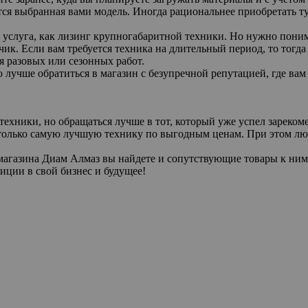
тся выбранная вами модель. Иногда рациональнее приобретать ту
 услуга, как лизинг крупногабаритной техники. Но нужно поним
зчик. Если вам требуется техника на длительный период, то тогда
ля разовых или сезонных работ.
то лучше обратиться в магазин с безупречной репутацией, где в
ехники, но обращаться лучше в тот, который уже успел зареком
только самую лучшую технику по выгодным ценам. При этом лю
агазина Диам Алмаз вы найдете и сопутствующие товары к ним, 
иции в свой бизнес и будущее!