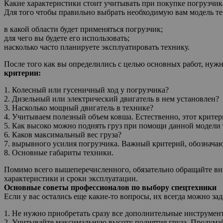
Какие характеристики стоит учитывать при покупке погрузчик
Для того чтобы правильно выбрать необходимую вам модель тех
в какой области будет применяться погрузчик;
для чего вы будете его использовать;
насколько часто планируете эксплуатировать технику.
После того как вы определились с целью основных работ, нуж
критерии:
1. Колесный или гусеничный ход у погрузчика?
2. Дизельный или электрический двигатель в нем установлен?
3. Насколько мощный двигатель в технике?
4. Учитываем полезный объем ковша. Естественно, этот критер
5. Как высоко можно поднять груз при помощи данной модели
6. Каков максимальный вес груза?
7. вырывного усилия погрузчика. Важный критерий, обозначающ
8. Основные габариты техники.
Помимо всего вышеперечисленного, обязательно обращайте вни
характеристики и сроки эксплуатации.
Основные советы профессионалов по выбору спецтехники
Если у вас остались еще какие-то вопросы, их всегда можно з
1. Не нужно приобретать сразу все дополнительные инструменты
2. Учитывайте максимальную высоту поднятия груза. Продумай