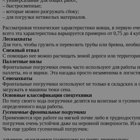
– универсальные для общих работ;
– быстросменные;
– которые можно разгружать сбоку;
– для погрузки нетяжелых материалов.
Рассматривая технические характеристики ковша, в первую очер
всего эта характеристика варьируется примерно от 0,75 до 4 ку
Лесозахваты
Для того, чтобы грузить и перевозить трубы или бревна, необх
Снежный отвал
С помощью нее можно расчищать зимой дороги или территорию 
Паллетные вилы
Фронтальные погрузчики очень часто используют для работы н
паллеты, но и ящики. Эта насадка просто незаменима в логисти
Сенозахваты
Фронтальные погрузчики используют не только в складских и с
загружать в машины тюки сена.
Основные классификации спецтехники
По типу своего хода погрузчики делятся на колесные и гусени
определенного вида работы.
Гусеничные фронтальные погрузчики
Применяются при работе на мягкой почве либо в труднодоступ
погрузчик очень устойчив даже на неровной поверхности. Из-
Чем еще удобен гусеничный погрузчик:
давление, оказываемое гусеницами на почву, минимально;