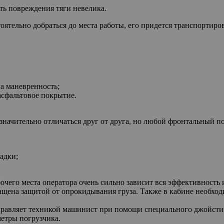
сть повреждения тяги невелика.
оятельно добраться до места работы, его придется транспортиро
а маневренность;
 асфальтовое покрытие.
значительно отличаться друг от друга, но любой фронтальный п
адки;
очего места оператора очень сильно зависит вся эффективность и
ащена защитой от опрокидывания груза. Также в кабине необход
Управляет техникой машинист при помощи специального джойсти
етры погрузчика.