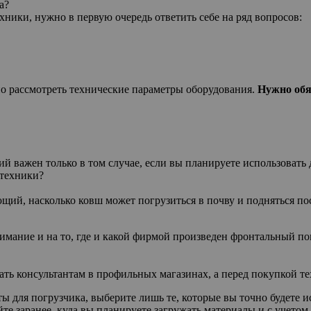
а?
ники, нужно в первую очередь ответить себе на ряд вопросов:
но рассмотреть технические параметры оборудования.
Нужно обя
ий важен только в том случае, если вы планируете использовать
 техники?
ий, насколько ковш может погрузиться в почву и подняться посл
мание и на то, где и какой фирмой произведен фронтальный пог
адать консультантам в профильных магазинах, а перед покупкой 
 для погрузчика, выберите лишь те, которые вы точно будете ис
те заранее, куда вы планируете загружать материалы и с учето