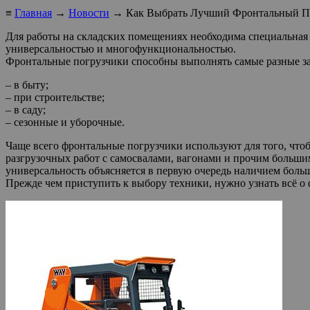
≡
Главная
→
Новости
→ Как Выбрать Лучший Фронтальный По
Для работы на складских помещениях необходима специальная 
универсальностью и многофункциональностью.
Фронтальные погрузчики способны выполнять самые разные за
– в быту;
– при строительстве;
– в саду;
– сезонные и уборочные.
Чаще всего фронтальные погрузчики используют для того, чтоб
разгрузочных работ с самосвалами, вагонами и прочим больши
универсальность объясняется в первую очередь наличием боль
Прежде чем приступить к выбору техники, нужно узнать всё о