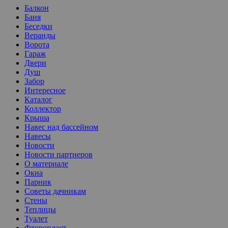
Балкон
Баня
Беседки
Веранды
Ворота
Гараж
Двери
Душ
Забор
Интересное
Каталог
Коллектор
Крыша
Навес над бассейном
Навесы
Новости
Новости партнеров
О материале
Окна
Парник
Советы дачникам
Стены
Теплицы
Туалет
Фторопласт