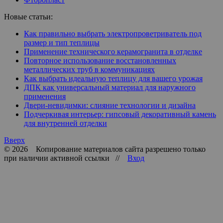
Новые статьи:
Как правильно выбрать электропроветриватель под
размер и тип теплицы
Применение технического керамогранита в отделке
Повторное использование восстановленных
металлических труб в коммуникациях
Как выбрать идеальную теплицу для вашего урожая
ДПК как универсальный материал для наружного
применения
Двери-невидимки: слияние технологии и дизайна
Подчеркивая интерьер: гипсовый декоративный камень
для внутренней отделки
Вверх
© 2026 Копирование материалов сайта разрешено только
при наличии активной ссылки //
Вход