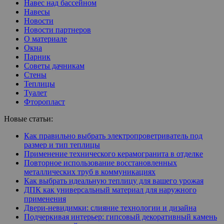
Навес над бассейном
Навесы
Новости
Новости партнеров
О материале
Окна
Парник
Советы дачникам
Стены
Теплицы
Туалет
Фторопласт
Новые статьи:
Как правильно выбрать электропроветриватель под
размер и тип теплицы
Применение технического керамогранита в отделке
Повторное использование восстановленных
металлических труб в коммуникациях
Как выбрать идеальную теплицу для вашего урожая
ДПК как универсальный материал для наружного
применения
Двери-невидимки: слияние технологии и дизайна
Подчеркивая интерьер: гипсовый декоративный камень