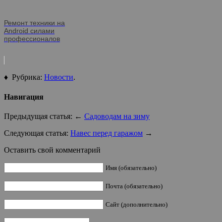
Ремонт техники на
Android силами
профессионалов
♦ Рубрика:
Новости
.
Навигация
Предыдущая статья: ←
Садоводам на зиму
Следующая статья:
Навес перед гаражом
→
Оставить свой комментарий
Имя (обязательно)
Почта (обязательно)
Сайт (дополнительно)