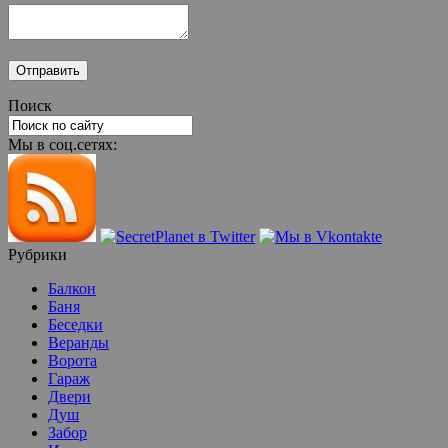
Поиск
Мы в соц.сетях:
Рубрики
Балкон
Баня
Беседки
Веранды
Ворота
Гараж
Двери
Душ
Забор