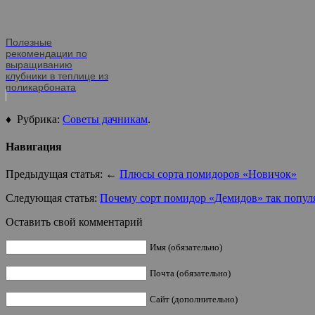
Полезные
рекомендации по
выращиванию
клубники в теплице из
поликарбоната
♦ Рубрика:
Советы дачникам
.
Навигация
Предыдущая статья: ←
Плюсы сорта помидоров «Новичок»
Следующая статья:
Почему сорт помидор «Демидов» так попул
Оставить свой комментарий
Имя (обязательно)
Почта (обязательно)
Сайт (дополнительно)