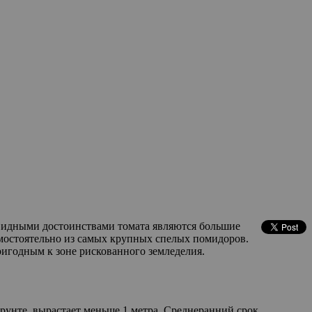
видными достоинствами томата являются большие
амостоятельно из самых крупных спелых помидоров.
ригодным к зоне рискованного земледелия.
грунте, вырастает меньше 1 метра. Среднеранний срок