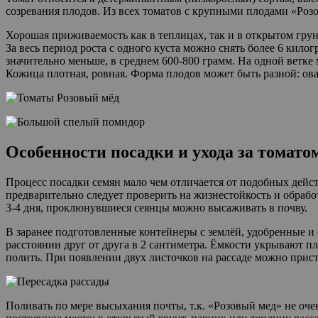
созревания плодов. Из всех томатов с крупными плодами «Роз
Хорошая приживаемость как в теплицах, так и в открытом грун
За весь период роста с одного куста можно снять более 6 кил
значительно меньше, в среднем 600-800 грамм. На одной ветк
Кожица плотная, ровная. Форма плодов может быть разной: ова
Особенности посадки и ухода за томато
Процесс посадки семян мало чем отличается от подобных дейс
предварительно следует проверить на жизнестойкость и обраб
3-4 дня, проклюнувшиеся сеянцы можно высаживать в почву.
В заранее подготовленные контейнеры с землёй, удобренные и 
расстоянии друг от друга в 2 сантиметра. Ёмкости укрывают пл
полить. При появлении двух листочков на рассаде можно присту
Поливать по мере высыхания почты, т.к. «Розовый мед» не оче