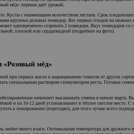
овый мёд» первым даёт урожай.
те. Кусты с наименьшим количеством листьев. Срок плодоношения
ограмм крупных розовых помидор. Вес первых плодов на нижних 
е может одновременно созревать 2 помидора. Вкус помидоров со 
льной, плоской или сердцевидной (подробнее на фото).
м «Розовый мёд»
твий при первых шагах к выращиванию томатов от других сорто
отать специальным раствором стимулятором роста. Готовые сем
обеззараженные начинают высаживать семена в начале марта. Вы
ёнкой и на 10-12 дней устанавливают в тёплое светлое место. С
пать к пикированию (пересадке), для этого лучше всего подходя
нь любит много влаги. Оптимальная температура для дружного п