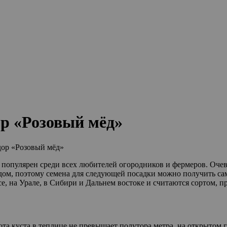
ор «Розовый мёд»
дор «Розовый мёд»
 популярен среди всех любителей огородников и фермеров. Оче
идом, поэтому семена для следующей посадки можно получить с
, на Урале, в Сибири и Дальнем востоке и считаются сортом, п
та куста в теплице не превышает полутора метра, на открытом 