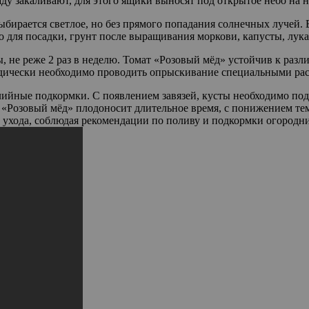
аду закаливают, для этого ящики выносят под открытое небо на 
ыбирается светлое, но без прямого попадания солнечных лучей.
для посадки, грунт после выращивания моркови, капусты, лука,
, не реже 2 раз в неделю. Томат «Розовый мёд» устойчив к раз
дически необходимо проводить опрыскивание специальными рас
ийные подкормки. С появлением завязей, кусты необходимо под
 «Розовый мёд» плодоносит длительное время, с понижением тем
б ухода, соблюдая рекомендации по поливу и подкормки огородн