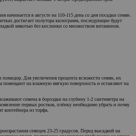
 начинается в августе на 110-115 день со дня посадки семян.
ветках достигает полутора килограмм, последующие будут
сладкой мякотью без кислинки со множеством витаминов.
в помидор. Для увеличения процента всхожести семян, их
ена помещают на влажную мягкую поверхность и оставляют на
саживают семена в бороздки на глубину 1-2 сантиметра на
 появление первых ростков, плёнку необходимо убрать и почву
т контейнера из торфа.
роизрастания сеянцев 23-25 градусов. Перед высадкой на