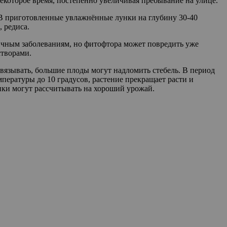
некоторое время, постепенно увеличивая пребывание на улице.
 В приготовленные увлажнённые лунки на глубину 30-40
 редиса.
личным заболеваниям, но фитофтора может повредить уже
творами.
вязывать, большие плоды могут надломить стебель. В период
пературы до 10 градусов, растение прекращает расти и
ики могут рассчитывать на хороший урожай.