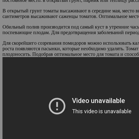
постоянное место: в открытый грунт, парник или теплицу расс
В открытый грунт томаты высаживают в середине мая, место в
сантиметров высаживают саженцы томатов. Оптимальное место 
Обильный полив производится под самый куст в утренние часы
поспевающие плодам. Для предотвращения заболеваний перио
Для скорейшего созревания помидоров можно использовать кал
роста появляются пасынки, которые необходимо удалять. Томат
плодоносить. Подобрав оптимальное место для томата и спосо