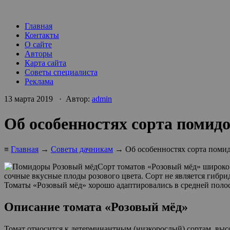
Главная
Контакты
О сайте
Авторы
Карта сайта
Советы специалиста
Реклама
13 марта 2019 · Автор:
admin
Об особенностях сорта помид
≡
Главная
→
Советы дачникам
→ Об особенностях сорта поми
Сорт томатов «Розовый мёд» широко
сочные вкусные плоды розового цвета. Сорт не является гибр
Томаты «Розовый мёд» хорошо адаптировались в средней полосе
Описание томата «Розовый мёд»
Томат относится к детерминантным (низкорослый) сортам, высо