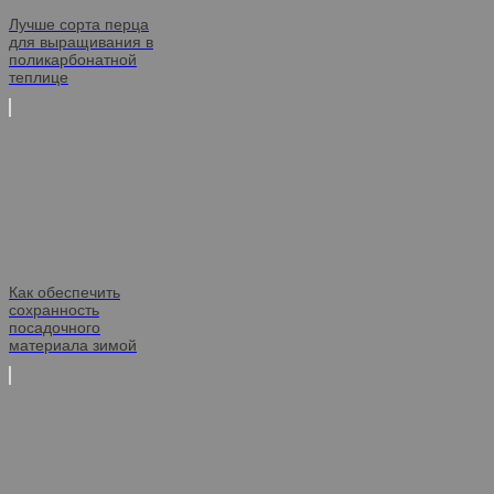
Лучше сорта перца
для выращивания в
поликарбонатной
теплице
Как обеспечить
сохранность
посадочного
материала зимой