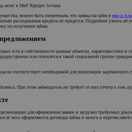
д залог в МиГ Кредит Астана
щества, можно быть уверенным, что заявка на займ в
мко в Ал
 статьях расходования кредита не придется. Подробнее узнать о
ку на получения займа.
 предложением
орых есть в собственности ценные объекты, характеристики и с
рудоустроены или относятся к такой социальной группе граждан
да не соответствует необходимой для реализации задуманного су
изнеса. При этом займодатель не требует от них отчета о том, к
кте
рганизацию для оформления заявки и загрузки требуемых докум
 после чего оформляются договора займа и залога и перечисляю