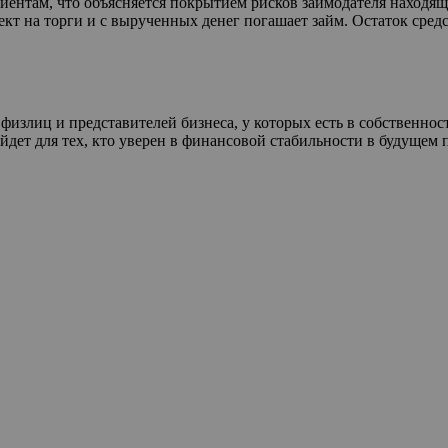
нтам, что объясняется покрытием рисков займодателя находящи
ект на торги и с вырученных денег погашает займ. Остаток сред
физлиц и представителей бизнеса, у которых есть в собственн
ет для тех, кто уверен в финансовой стабильности в будущем пе