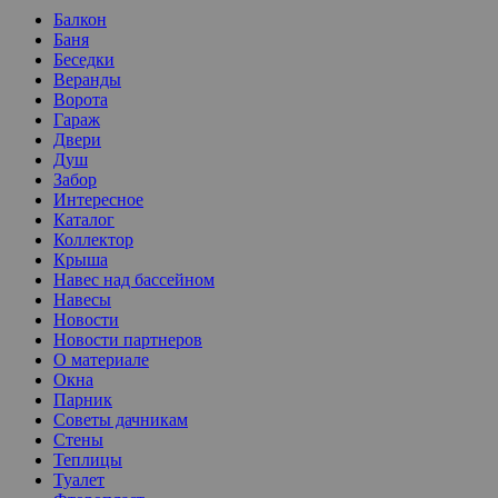
Балкон
Баня
Беседки
Веранды
Ворота
Гараж
Двери
Душ
Забор
Интересное
Каталог
Коллектор
Крыша
Навес над бассейном
Навесы
Новости
Новости партнеров
О материале
Окна
Парник
Советы дачникам
Стены
Теплицы
Туалет