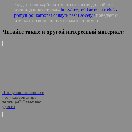
Уход за поликарбонатом это гарантия долгой его
жизни, данная статья -
http://moypolikarbonat.ru/kak-
pomyit-polikarbonat-chitayte-nashi-sovetyi/
поведает о
том, как правильно нужно мыть полимер.
Читайте также и другой интересный материал:
Что лучше стекло или
поликарбонат для
теплицы? Ответ вас
удивит