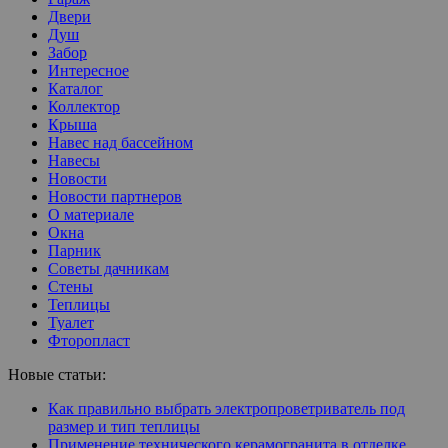
Двери
Душ
Забор
Интересное
Каталог
Коллектор
Крыша
Навес над бассейном
Навесы
Новости
Новости партнеров
О материале
Окна
Парник
Советы дачникам
Стены
Теплицы
Туалет
Фторопласт
Новые статьи:
Как правильно выбрать электропроветриватель под
размер и тип теплицы
Применение технического керамогранита в отделке