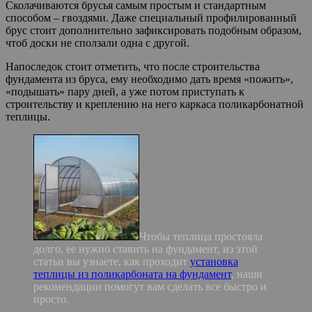
Сколачиваются брусья самым простым и стандартным
способом – гвоздями. Даже специальный профилированный
брус стоит дополнительно зафиксировать подобным образом,
чтоб доски не сползали одна с другой.
Напоследок стоит отметить, что после строительства
фундамента из бруса, ему необходимо дать время «пожить»,
«подышать» пару дней, а уже потом приступать к
строительству и креплению на него каркаса поликарбонатной
теплицы.
Чтобы теплица простояла
долго, ее нужно ставить на фундамент, из этой
статьи вы узнаете, как проходит
установка
теплицы из поликарбоната на фундамент
, наши
рекомендации помогут вам сделать все быстро и
просто.