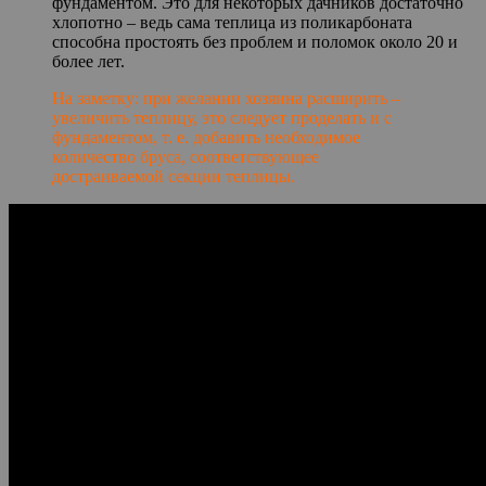
фундаментом. Это для некоторых дачников достаточно
хлопотно – ведь сама теплица из поликарбоната
способна простоять без проблем и поломок около 20 и
более лет.
На заметку: при желании хозяина расширить –
увеличить теплицу, это следует проделать и с
фундаментом, т. е. добавить необходимое
количество бруса, соответствующее
достраиваемой секции теплицы.