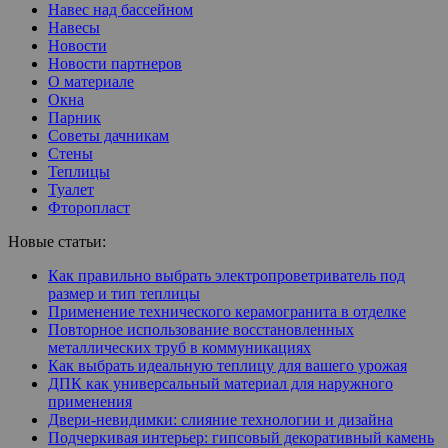
Навес над бассейном
Навесы
Новости
Новости партнеров
О материале
Окна
Парник
Советы дачникам
Стены
Теплицы
Туалет
Фторопласт
Новые статьи:
Как правильно выбрать электропроветриватель под
размер и тип теплицы
Применение технического керамогранита в отделке
Повторное использование восстановленных
металлических труб в коммуникациях
Как выбрать идеальную теплицу для вашего урожая
ДПК как универсальный материал для наружного
применения
Двери-невидимки: слияние технологии и дизайна
Подчеркивая интерьер: гипсовый декоративный камень