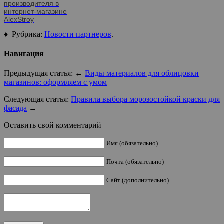
производителя в
интернет-магазине
AlexStroy
♦ Рубрика:
Новости партнеров
.
Навигация
Предыдущая статья: ←
Виды материалов для облицовки
магазинов: оформляем с умом
Следующая статья:
Правила выбора морозостойкой краски для
фасада
→
Оставить свой комментарий
Имя (обязательно)
Почта (обязательно)
Сайт (дополнительно)