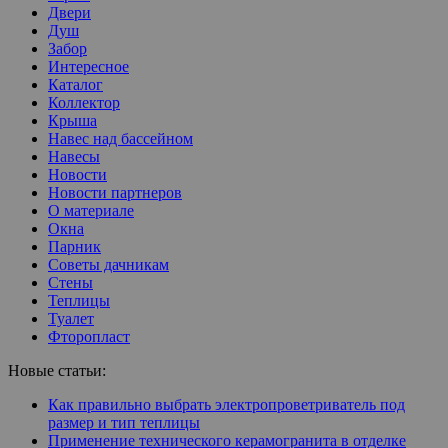
Двери
Душ
Забор
Интересное
Каталог
Коллектор
Крыша
Навес над бассейном
Навесы
Новости
Новости партнеров
О материале
Окна
Парник
Советы дачникам
Стены
Теплицы
Туалет
Фторопласт
Новые статьи:
Как правильно выбрать электропроветриватель под
размер и тип теплицы
Применение технического керамогранита в отделке