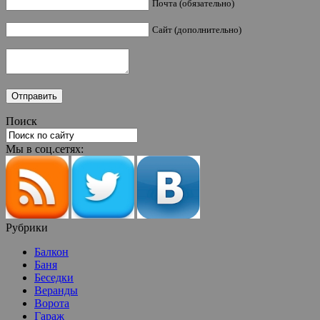
Почта (обязательно)
Сайт (дополнительно)
Поиск
Мы в соц.сетях:
Рубрики
Балкон
Баня
Беседки
Веранды
Ворота
Гараж