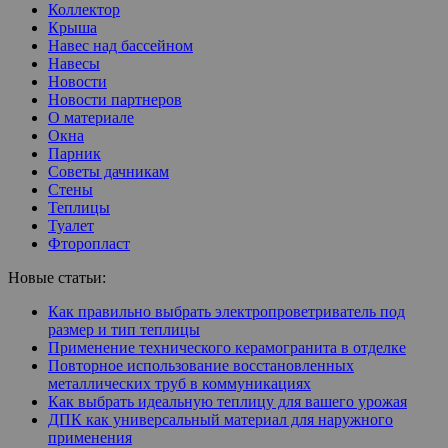
Коллектор
Крыша
Навес над бассейном
Навесы
Новости
Новости партнеров
О материале
Окна
Парник
Советы дачникам
Стены
Теплицы
Туалет
Фторопласт
Новые статьи:
Как правильно выбрать электропроветриватель под
размер и тип теплицы
Применение технического керамогранита в отделке
Повторное использование восстановленных
металлических труб в коммуникациях
Как выбрать идеальную теплицу для вашего урожая
ДПК как универсальный материал для наружного
применения