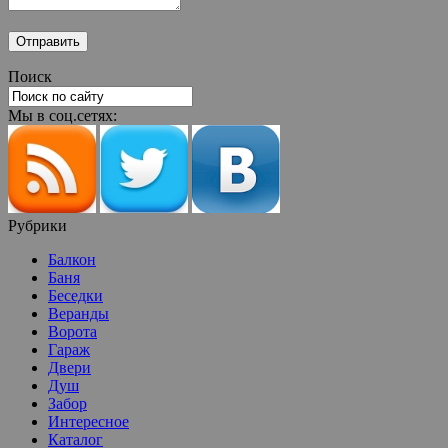
Поиск
Мы в соц.сетях:
Рубрики
Балкон
Баня
Беседки
Веранды
Ворота
Гараж
Двери
Душ
Забор
Интересное
Каталог