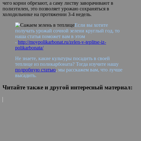
чего корни обрезают, а саму листву заворачивают в
полиэтилен, это позволяет урожаю сохраняться в
холодильнике на протяжении 3-4 недель.
Если вы хотите
получать урожай сочной зелени круглый год, то
наша статья поможет вам в этом
-
http://moypolikarbonat.ru/zelen-v-teplitse-iz-
polikarbonata/
Не знаете, какие культуры посадить в своей
теплице из поликарбоната? Тогда изучите нашу
подробную статью
, мы расскажем вам, что лучше
высадить.
Читайте также и другой интересный материал: