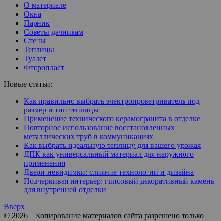
О материале
Окна
Парник
Советы дачникам
Стены
Теплицы
Туалет
Фторопласт
Новые статьи:
Как правильно выбрать электропроветриватель под
размер и тип теплицы
Применение технического керамогранита в отделке
Повторное использование восстановленных
металлических труб в коммуникациях
Как выбрать идеальную теплицу для вашего урожая
ДПК как универсальный материал для наружного
применения
Двери-невидимки: слияние технологии и дизайна
Подчеркивая интерьер: гипсовый декоративный камень
для внутренней отделки
Вверх
© 2026 Копирование материалов сайта разрешено только