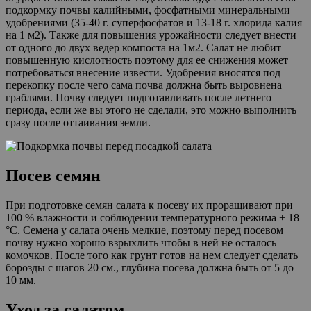
подкормку почвы калийными, фосфатными минеральными
удобрениями (35-40 г. суперфосфатов и 13-18 г. хлорида калия
на 1 м2). Также для повышения урожайности следует внести
от одного до двух ведер компоста на 1м2. Салат не любит
повышенную кислотность поэтому для ее снижения может
потребоваться внесение извести. Удобрения вносятся под
перекопку после чего сама почва должна быть выровнена
граблями. Почву следует подготавливать после летнего
периода, если же вы этого не сделали, это можно выполнить
сразу после оттаивания земли.
Посев семян
При подготовке семян салата к посеву их проращивают при
100 % влажности и соблюдении температурного режима + 18
°С. Семена у салата очень мелкие, поэтому перед посевом
почву нужно хорошо взрыхлить чтобы в ней не осталось
комочков. После того как грунт готов на нем следует сделать
борозды с шагов 20 см., глубина посева должна быть от 5 до
10 мм.
Уход за салатом