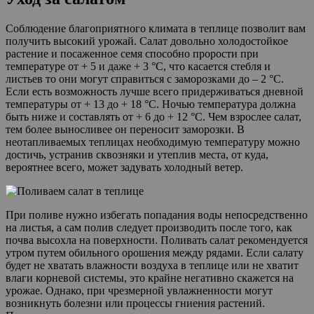
Соблюдение благоприятного климата в теплице позволит вам
получить высокий урожай. Салат довольно холодостойкое
растение и посаженное семя способно прорости при
температуре от + 5 и даже + 3 °С, что касается стебля и
листьев то они могут справиться с заморозками до – 2 °С.
Если есть возможность лучше всего придерживаться дневной
температуры от + 13 до + 18 °С. Ночью температура должна
быть ниже и составлять от + 6 до + 12 °С. Чем взрослее салат,
тем более выносливее он переносит заморозки. В
неотапливаемых теплицах необходимую температуру можно
достичь, устранив сквозняки и утеплив места, от куда,
вероятнее всего, может задувать холодный ветер.
При поливе нужно избегать попадания воды непосредственно
на листья, а сам полив следует производить после того, как
почва высохла на поверхности. Поливать салат рекомендуется
утром путем обильного орошения между рядами. Если салату
будет не хватать влажности воздуха в теплице или не хватит
влаги корневой системы, это крайне негативно скажется на
урожае. Однако, при чрезмерной увлажненности могут
возникнуть болезни или процессы гниения растений.